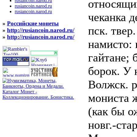
относящи
rusiancoin.narod.ru
rusiancoin.narod.ru
rusiancoin.narod.ru
чеканка д
»
Российские монеты
пск. твер
»
http://rusiancoin.narod.ru/
»
http://rusiancoin.narod.ru/
намисто: 
гайтане; 
борок. У
Волжск. р
мониста 
(как бы о
новг.-ста