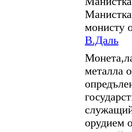
Манистка 
Манистка
монисту 
В.Даль
Монета,ла
металла 
опредъле
государс
служащий
орудием о