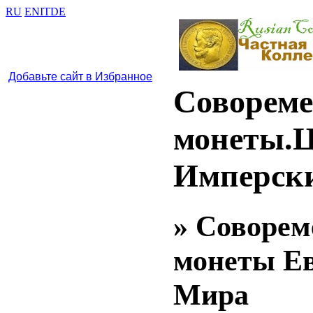
RU
EN
IT
DE
Добавьте сайт в Избранное
Совореме
монеты.Ц
Имперск
» Соворем
монеты Ев
Мира