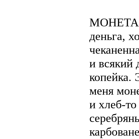
МОНЕТА ж
деньга, х
чеканенн
и всякий 
копейка. 
меня моне
и хлеб-то
серебряны
карбоване