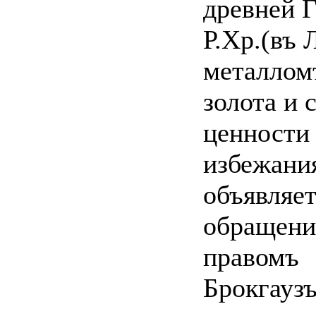
древней Г
Р.Хр.(въ
металлом
золота и 
ценности
избежани
объявляет
обращени
правомъ
Брокгау