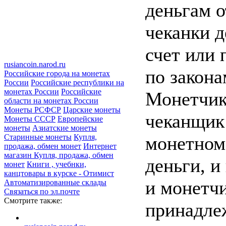
деньгам о
чеканки д
счет или 
rusiancoin.narod.ru
по закона
Российские города на монетах
России
Российские республики на
монетах России
Российские
Монетчик
области на монетах России
Монеты РСФСР
Царские монеты
чеканщик 
Монеты СССР
Европейские
монеты
Азиатские монеты
Старинные монеты
Купля,
монетном 
продажа, обмен монет
Интернет
магазин Купля, продажа, обмен
деньги, и
монет
Книги , учебнки,
канцтовары в курске - Отимист
и монетчи
Автоматизированные склады
Связаться по эл.почте
Смотрите также:
принадле